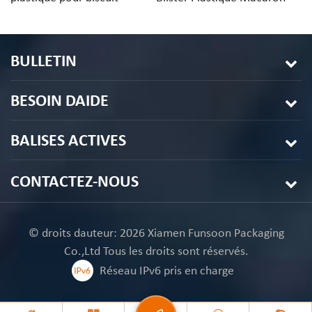
macaron à 2 trous
Emballage
en
d
12
BULLETIN
BESOIN DAIDE
BALISES ACTIVES
CONTACTEZ-NOUS
© droits dauteur: 2026 Xiamen Funsoon Packaging
Co.,Ltd Tous les droits sont réservés.
Réseau IPv6 pris en charge