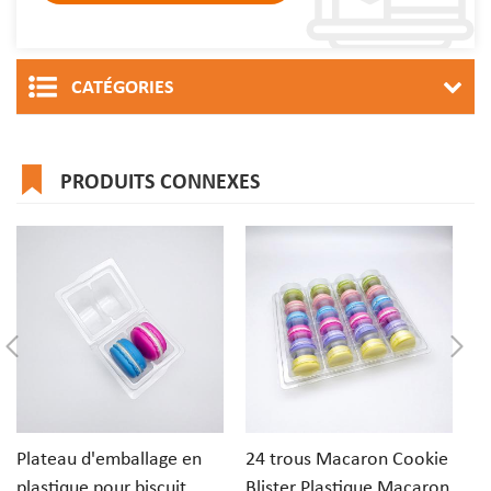
CATÉGORIES
PRODUITS CONNEXES
Plateau d'emballage en
24 trous Macaron Cookie
Pl
plastique pour biscuit
Blister Plastique Macaron
bo