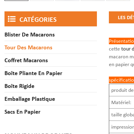
LES DÉ
CATÉGORIES
Blister De Macarons
Présentatio
Tour Des Macarons
cette
tour d
macaron mon
Coffret Macarons
en papier q
Boîte Pliante En Papier
spécificati
Boîte Rigide
produit de
Emballage Plastique
Matériel:
Sacs En Papier
taille globa
impression