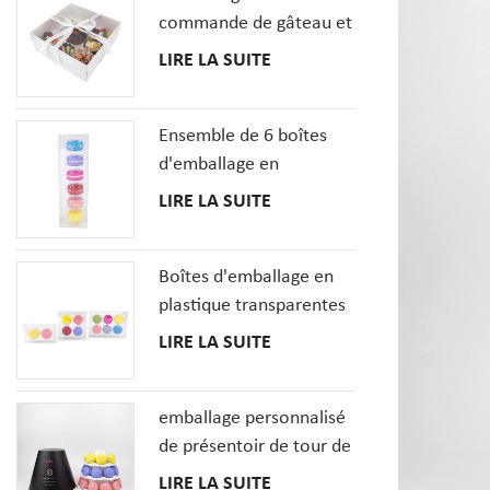
commande de gâteau et
de petit gâteau de
LIRE LA SUITE
dessert enferme la boîte
de pâtisseries avec la
Ensemble de 6 boîtes
fenêtre claire
d'emballage en
plastique transparent
LIRE LA SUITE
MacaronCookie
français
Boîtes d'emballage en
plastique transparentes
de biscuit de macarons
LIRE LA SUITE
en gros avec le plateau
d'insertions
emballage personnalisé
de présentoir de tour de
macaron à 3 niveaux
LIRE LA SUITE