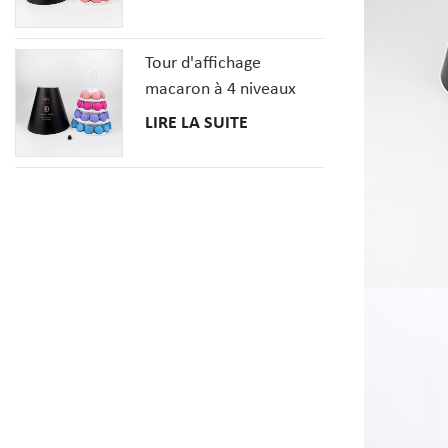
Tour d'affichage
macaron à 4 niveaux
avec couverture en
LIRE LA SUITE
papier