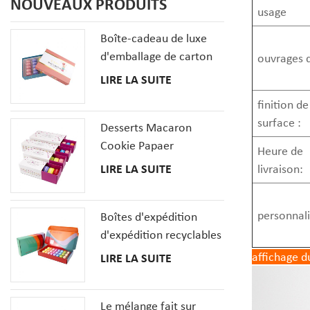
NOUVEAUX PRODUITS
usage
Boîte-cadeau de luxe
d'emballage de carton
ouvrages d
de biscuits de macaron
LIRE LA SUITE
de 20 PCS avec des
finition de
insertions
surface :
Desserts Macaron
Cookie Papaer
Heure de
Emballage Coffrets
LIRE LA SUITE
livraison:
Cadeaux
personnali
Boîtes d'expédition
d'expédition recyclables
pour la boîte en carton
affichage d
LIRE LA SUITE
ondulé de pizza de
macaron de beignet de
Le mélange fait sur
dessert