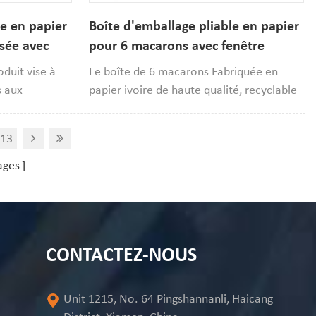
le en papier
Boîte d'emballage pliable en papier
isée avec
pour 6 macarons avec fenêtre
macarons.
transparente
duit vise à
Le boîte de 6 macarons Fabriquée en
s aux
papier ivoire de haute qualité, recyclable
alité
et biodégradable, notre boîte est
présentation
personnalisable selon vos besoins :
13
haut de gamme.
dimensions, impression et design.
 qualité
ages
offre une
 déballage
intégrés
e protéger
CONTACTEZ-NOUS
 Son aspect
 en rayon,
et constitue
Unit 1215, No. 64 Pingshannanli, Haicang
er des desserts