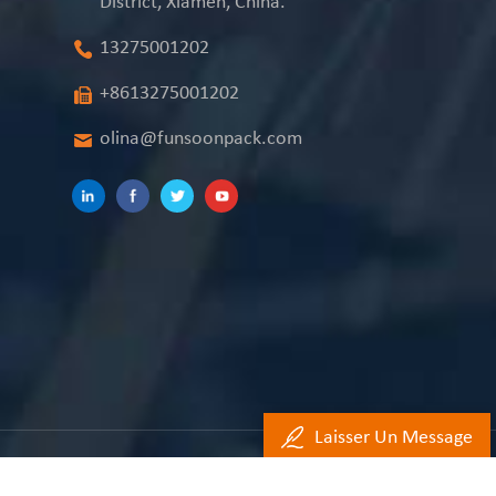
District, Xiamen, China.
13275001202
+8613275001202
olina@funsoonpack.com
Laisser Un Message
ont réservés.