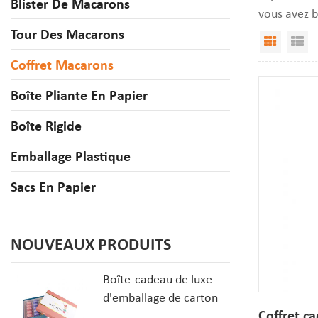
Blister De Macarons
vous avez 
Tour Des Macarons
Vue Gri
Af
Coffret Macarons
Boîte Pliante En Papier
Boîte Rigide
Emballage Plastique
Sacs En Papier
NOUVEAUX PRODUITS
Boîte-cadeau de luxe
d'emballage de carton
Coffret c
de biscuits de macaron