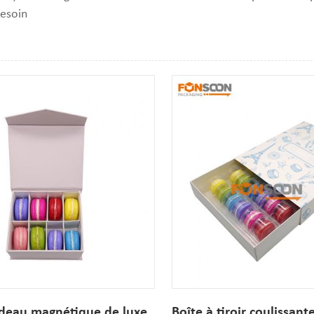
besoin
lle
fichage de liste
adeau magnétique de luxe
Boîte à tiroir coulissant