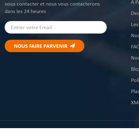
À P
nous contacter et nous vous contacterons
dans les 24 heures
Des
Les
Nou
FA
Nou
Blo
Pla
XM
© droits dau