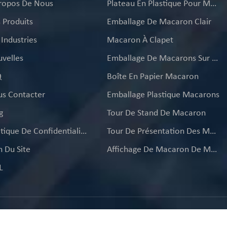
ropos De Nous
Plateau En Plastique Pour Macarons
de fêtes.
 Produits
Emballage De Macaron Clair
 Industries
Macaron À Clapet
velles
Emballage De Macarons Sur Mesure
Q
Boîte En Papier Macaron
s Contacter
Emballage Plastique Macarons
g
Tour De Stand De Macaron
Politique De Confidentialité
Tour De Présentation Des Macarons
n Du Site
Affichage De Macaron De Mariage
L
teur: 2026 Xiamen Funsoon Packaging Co.,Ltd Tous les droits s