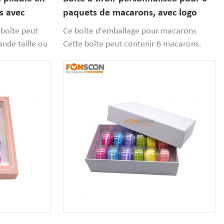
s avec
paquets de macarons, avec logo
doré luxueux
 boîte peut
Ce boîte d'emballage pour macarons
nde taille ou
Cette boîte peut contenir 6 macarons.
ème de tiroirs
Conçue pour emballer les desserts lors de
 monter et à
petites réceptions, elle résout le
erts. Nous
problème d'emballage des petits gâteaux,
t des
alliant élégance et prix abordable.
 pour
Emballage idéal pour les pâtisseries.
.