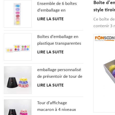
Boîte d'e
Ensemble de 6 boîtes
fenêtre claire
style tiro
d'emballage en
avec impre
plastique transparent
LIRE LA SUITE
Ce boîte de
MacaronCookie
contenir 3
français
emballer les
Boîtes d'emballage en
réceptions,
plastique transparentes
d'emballage
de biscuit de macarons
LIRE LA SUITE
élégance et
en gros avec le plateau
idéal pour l
d'insertions
emballage personnalisé
de présentoir de tour de
macaron à 3 niveaux
LIRE LA SUITE
Tour d'affichage
macaron à 4 niveaux