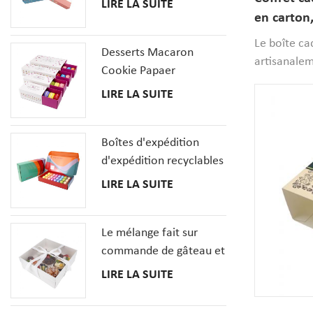
LIRE LA SUITE
de 20 PCS avec des
en carton,
insertions
pour 8 ma
Le boîte c
Desserts Macaron
à l'intérie
artisanalem
Cookie Papaer
qualité, cet
Emballage Coffrets
LIRE LA SUITE
couvercle ma
Cadeaux
prête à l'e
séparateurs
Boîtes d'expédition
recyclable 
d'expédition recyclables
compartimen
pour la boîte en carton
LIRE LA SUITE
chaque dess
ondulé de pizza de
macaron de beignet de
Le mélange fait sur
dessert
commande de gâteau et
de petit gâteau de
LIRE LA SUITE
dessert enferme la boîte
de pâtisseries avec la