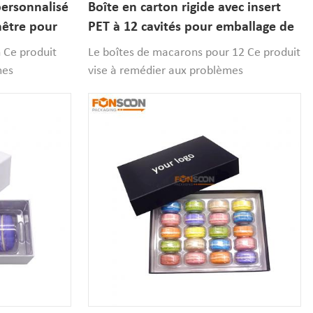
personnalisé
Boîte en carton rigide avec insert
nêtre pour
PET à 12 cavités pour emballage de
sert.
macarons haut de gamme
n Ce produit
Le boîtes de macarons pour 12 Ce produit
mes
vise à remédier aux problèmes
le qualité et
d'emballage trop fin, de faible qualité et
 pour les
de présentation peu soignée pour les
briqué en
produits haut de gamme. Fabriqué en
1200
carton de haute qualité de 1200
ction optimale
grammes, il offre une protection optimale
pect raffiné
et un déballage aisé. Son aspect raffiné
n rayon,
met en valeur les produits en rayon,
et constitue
renforce l'image de marque et constitue
ntation des
le choix idéal pour la présentation des
desserts de fêtes.