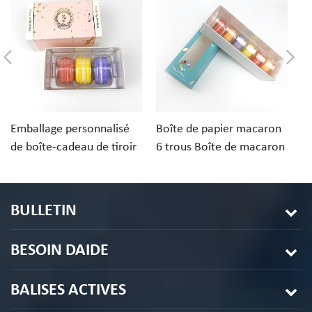
Emballage personnalisé
Boîte de papier macaron
Em
de boîte-cadeau de tiroir
6 trous Boîte de macaron
d
de papier de macarons de
de conception
c
desserts 3PCS
personnalisée
av
BULLETIN
BESOIN DAIDE
BALISES ACTIVES