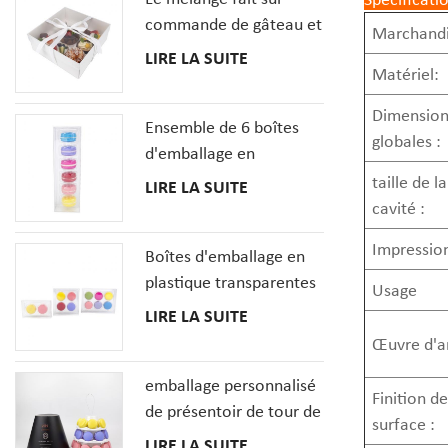
commande de gâteau et
Marchandi
de petit gâteau de
LIRE LA SUITE
Matériel:
dessert enferme la boîte
de pâtisseries avec la
Dimension
Ensemble de 6 boîtes
fenêtre claire
globales :
d'emballage en
plastique transparent
taille de la
LIRE LA SUITE
MacaronCookie
cavité :
français
Impressio
Boîtes d'emballage en
plastique transparentes
Usage
de biscuit de macarons
LIRE LA SUITE
en gros avec le plateau
Œuvre d'a
d'insertions
emballage personnalisé
Finition de
de présentoir de tour de
surface :
macaron à 3 niveaux
LIRE LA SUITE