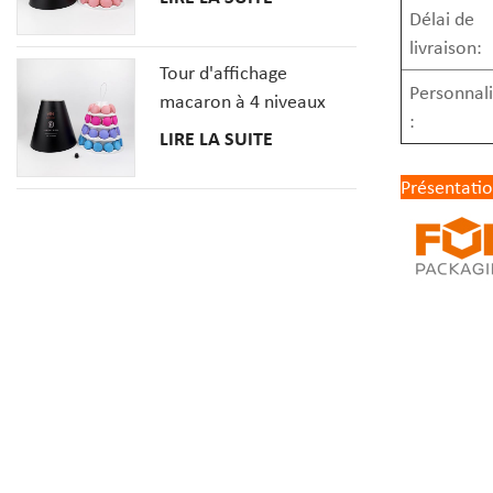
Délai de
livraison:
Tour d'affichage
Personnali
macaron à 4 niveaux
:
avec couverture en
LIRE LA SUITE
papier
Présentatio