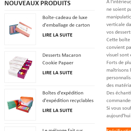
À l'intérie
NOUVEAUX PRODUITS
ne soient p
manipulatio
Boîte-cadeau de luxe
verticale d
d'emballage de carton
vos dessert
de biscuits de macaron
LIRE LA SUITE
Cette boîte 
de 20 PCS avec des
convient pa
insertions
visuel sont 
Desserts Macaron
Forts de pl
Cookie Papaer
maîtrisons 
Emballage Coffrets
LIRE LA SUITE
personnalisa
Cadeaux
des matéria
Boîtes d'expédition
Des échanti
d'expédition recyclables
commandes 
pour la boîte en carton
Si vous sou
LIRE LA SUITE
ondulé de pizza de
aujourd'hui
macaron de beignet de
Le mélange fait sur
dessert
Spécificati