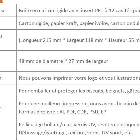
se:
Boîte en carton rigide avec insert PET à 12 cavités
Carton rigide, papier kraft, papier ivoire, carton ondul
s
(Longueur 215 mm * Largeur 118 mm * Hauteur 55 m
48 mm de diamètre * 27 mm de largeur
n:
Nous pouvons imprimer votre logo et vos illustrations 
Pour emballer et protéger les biscuits, beignets, gât
Pour une meilleure impression, nous avons besoin de
rt
Format d'œuvre : AI, PDF, CDR, PSD, EP
Pelliculage brillant/mat, vernis UV, revêtement aque
Débossage/gaufrage, texture, vernis UV sport, etc.