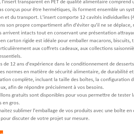
ur, l'insert transparent en PET de qualité alimentaire comprend
as conçus pour être hermétiques, ils forment ensemble un systè
n et du transport. L'insert comporte 12 cavités individuelle
ans son propre compartiment afin d'éviter qu'il ne se déplace, 
s arrivent intacts tout en conservant une présentation attraya
en carton rigide est idéale pour emballer macarons, biscuits, t
rticulièrement aux coffrets cadeaux, aux collections saisonniè
essentiels.
us de 12 ans d'expérience dans le conditionnement de desserts 
les normes en matière de sécurité alimentaire, de durabilité
tion complète, incluant la taille des boîtes, la configuration de
ux, afin de répondre précisément à vos besoins.
llons gratuits sont disponibles pour vous permettre de tester la
en gros.
haitez sublimer l'emballage de vos produits avec une boîte en 
 pour discuter de votre projet sur mesure.
on