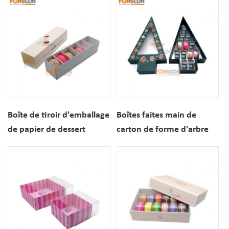
conception personnalisée
imprimée par coutume
avec la fenêtre claire
Boîte de tiroir d'emballage
Boîtes faites main de
de papier de dessert
carton de forme d'arbre
imprimée par coutume
de Noël de boîte-cadeau
avec l'insertion de diviseur
de biscuits de macaron de
pour le beignet de biscuit
luxe d'OEM pour le
de macaron
dessert