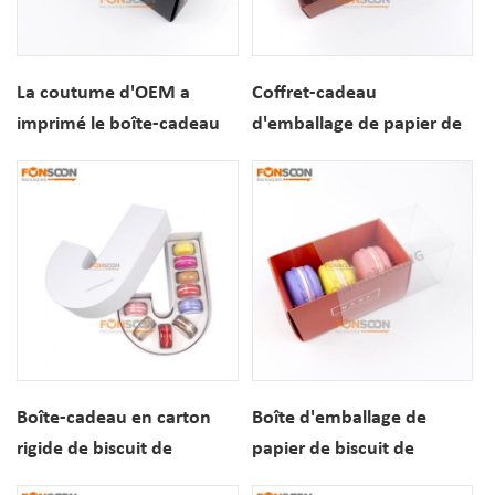
La coutume d'OEM a
Coffret-cadeau
imprimé le boîte-cadeau
d'emballage de papier de
d'emballage de papier de
macaron de paquets de la
biscuit de macaron de 3
coutume 6 d'OEM pour le
paquets avec la fenêtre
biscuit de dessert
Boîte-cadeau en carton
Boîte d'emballage de
rigide de biscuit de
papier de biscuit de
macaron de Noël de
macaron de desserts