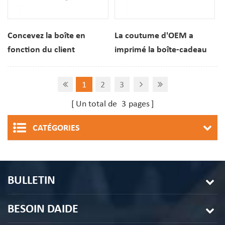
Concevez la boîte en
La coutume d'OEM a
fonction du client
imprimé la boîte-cadeau
d'emballage de papier de
rigide d'emballage de
beignet de biscuit Mochi
carton de biscuits de
1
2
3
pour des desserts
macaron de 12 comptes
Un total de
3
pages
pour le dessert
CATÉGORIES
BULLETIN
BESOIN DAIDE