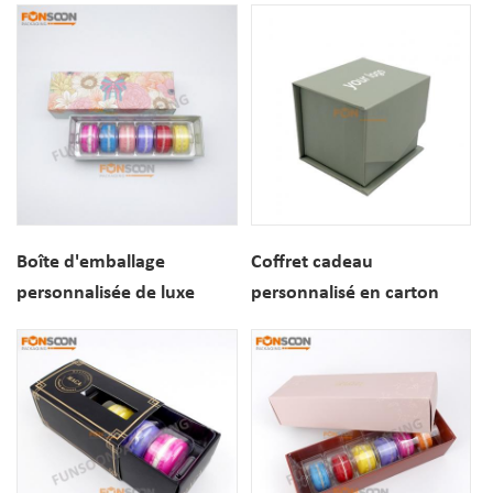
macarons haut de gamme
papier
Boîte d'emballage
Coffret cadeau
personnalisée de luxe
personnalisé en carton
pour 6 macarons, idéale
rigide avec fermeture
pour les biscuits desserts.
magnétique et logo
imprimé, lot de 2
macarons