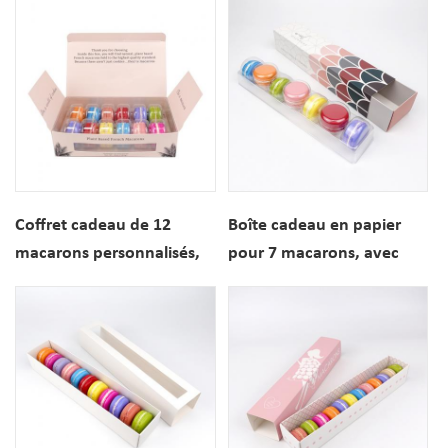
séparateur intégré.
pour pâtisseries et
desserts.
Coffret cadeau de 12
Boîte cadeau en papier
macarons personnalisés,
pour 7 macarons, avec
emballage pliable en
tiroir coulissant et insert,
papier
logo personnalisé
imprimé.