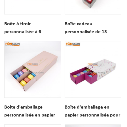
Boîte à tiroir
Boîte cadeau
personnalisée à 6
personnalisée de 13
compartiments pour
macarons en papier, avec
biscuits et desserts, avec
tiroir coulissant, idéale
insert pour macarons et
pour les desserts.
biscuits.
Boîte d'emballage
Boîte d'emballage en
personnalisée en papier
papier personnalisée pour
pour 14 macarons, avec
12 macarons, style tiroir,