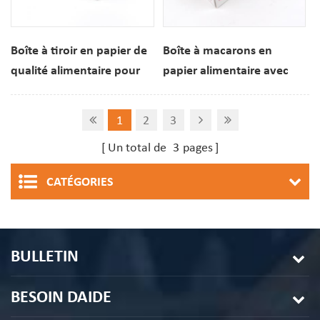
Boîte à tiroir en papier de
Boîte à macarons en
qualité alimentaire pour
papier alimentaire avec
11 macarons et biscuits,
tiroir coulissant (12
avec fenêtre de
pièces) pour pâtisserie et
1
2
3
visualisation, pour
desserts, impression
Un total de
3
pages
desserts et biscuits.
personnalisée
CATÉGORIES
BULLETIN
BESOIN DAIDE