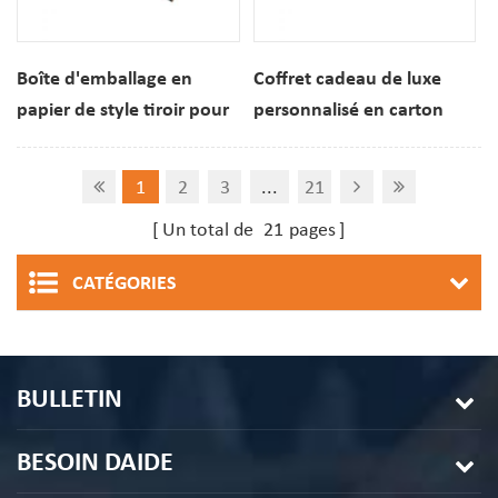
Boîte d'emballage en
Coffret cadeau de luxe
papier de style tiroir pour
personnalisé en carton
macarons (3 pièces) avec
rigide avec fenêtre pour
impression à la feuille d'or
macarons et biscuits
1
2
3
...
21
dessert.
Un total de
21
pages
CATÉGORIES
BULLETIN
BESOIN DAIDE