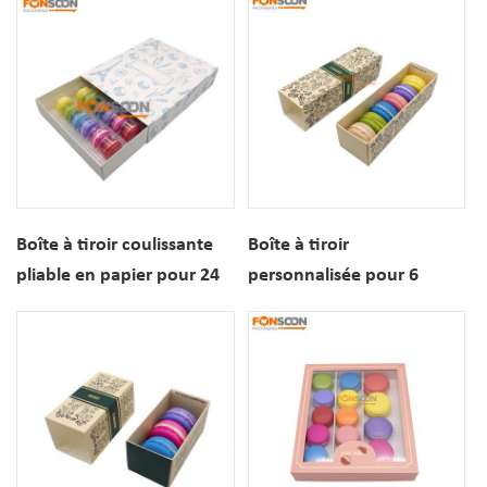
personnalisé, pour 8
macarons, avec
séparateurs à l'intérieur.
Boîte à tiroir coulissante
Boîte à tiroir
pliable en papier pour 24
personnalisée pour 6
macarons avec plateaux
paquets de macarons,
de rangement
avec logo doré luxueux