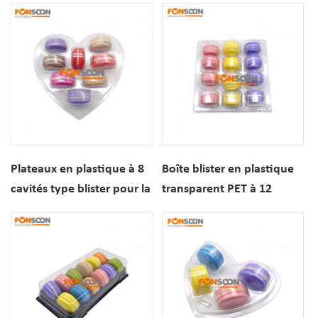
macarons, biscuits
transparentes pour
dessert, en PET
desserts et biscuits
transparent avec inserts
Plateaux en plastique à 8
Boîte blister en plastique
cavités type blister pour la
transparent PET à 12
Saint-Valentin,
compartiments pour
contenants transparents
macarons
en forme de cœur pour
macarons, biscuits et
desserts