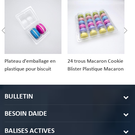
Plateau d'emballage en
24 trous Macaron Cookie
Pl
plastique pour biscuit
Blister Plastique Macaron
bo
macaron à 2 trous
Emballage
en
d
12
BULLETIN
BESOIN DAIDE
BALISES ACTIVES