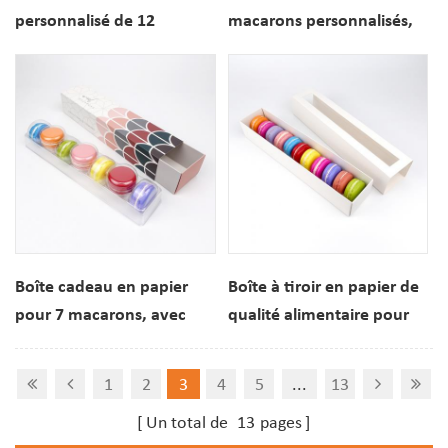
personnalisé de 12
macarons personnalisés,
macarons en papier avec
emballage pliable en
inserts
papier
Boîte cadeau en papier
Boîte à tiroir en papier de
pour 7 macarons, avec
qualité alimentaire pour
tiroir coulissant et insert,
11 macarons et biscuits,
logo personnalisé
avec fenêtre de
1
2
3
4
5
...
13
imprimé.
visualisation, pour
Un total de
13
pages
desserts et biscuits.