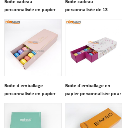
Boîte cadeau
Boîte cadeau
personnalisée en papier
personnalisée de 13
pour 24 macarons, avec
macarons en papier, avec
inserts, idéale pour les
tiroir coulissant, idéale
pâtisseries.
pour les desserts.
Boîte d'emballage
Boîte d'emballage en
personnalisée en papier
papier personnalisée pour
pour 14 macarons, avec
12 macarons, style tiroir,
séparateur intégré.
pour pâtisseries et
desserts.