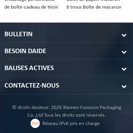
de boîte-cadeau de tiroir
6 trous Boîte de macaron
d
de papier de macarons de
de conception
c
desserts 3PCS
personnalisée
av
BULLETIN
BESOIN DAIDE
BALISES ACTIVES
CONTACTEZ-NOUS
© droits dauteur: 2026 Xiamen Funsoon Packaging
Co.,Ltd Tous les droits sont réservés.
Réseau IPv6 pris en charge