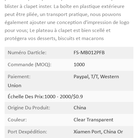
blister à clapet inster. La boîte en plastique extérieure
peut être pliée, un transport pratique, nous pouvons
également ajouter une conception d'impression de logo
pour vous; Le plateau à clapet est bien scellé et
protégera vos desserts, biscuits et macarons
Numéro Darticle:
FS-MB012PFB
Commande (MOQ):
1000
Paiement:
Paypal, T/T, Western
Union
Échelle Des Prix:
1000 - 2000/$0.9
Origine Du Produit:
China
Couleur:
Clear Transparent
Port Dexpédition:
Xiamen Port, China Or