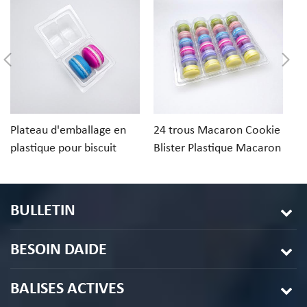
Plateau d'emballage en
24 trous Macaron Cookie
Pl
plastique pour biscuit
Blister Plastique Macaron
bo
macaron à 2 trous
Emballage
en
d
12
BULLETIN
BESOIN DAIDE
BALISES ACTIVES