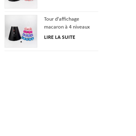
Tour d'affichage
macaron à 4 niveaux
avec couverture en
LIRE LA SUITE
papier