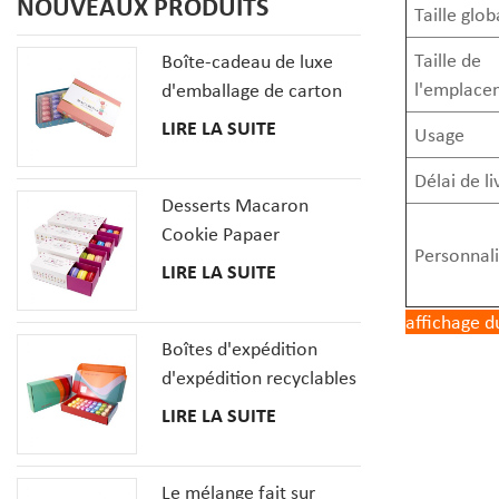
NOUVEAUX PRODUITS
Taille glob
Taille de
Boîte-cadeau de luxe
l'emplace
d'emballage de carton
de biscuits de macaron
LIRE LA SUITE
Usage
de 20 PCS avec des
insertions
Délai de li
Desserts Macaron
Cookie Papaer
Personnali
Emballage Coffrets
LIRE LA SUITE
Cadeaux
affichage d
Boîtes d'expédition
d'expédition recyclables
pour la boîte en carton
LIRE LA SUITE
ondulé de pizza de
macaron de beignet de
Le mélange fait sur
dessert