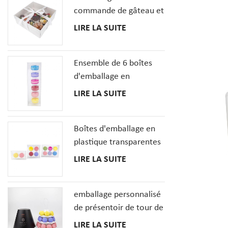
commande de gâteau et
de petit gâteau de
LIRE LA SUITE
dessert enferme la boîte
de pâtisseries avec la
Ensemble de 6 boîtes
fenêtre claire
d'emballage en
plastique transparent
LIRE LA SUITE
MacaronCookie
français
Boîtes d'emballage en
plastique transparentes
de biscuit de macarons
LIRE LA SUITE
en gros avec le plateau
d'insertions
emballage personnalisé
de présentoir de tour de
macaron à 3 niveaux
LIRE LA SUITE