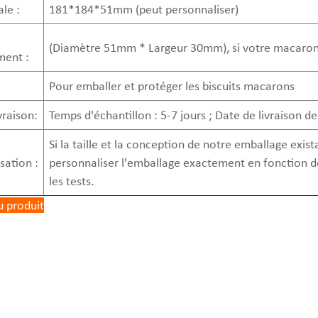
ale :
181*184*51mm (peut personnaliser)
(Diamètre 51mm * Largeur 30mm), si votre macaron est 
ment :
Pour emballer et protéger les biscuits macarons
vraison:
Temps d'échantillon : 5-7 jours ; Date de livraison d
Si la taille et la conception de notre emballage exis
sation :
personnaliser l'emballage exactement en fonction de
les tests.
u produit