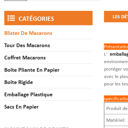
LES DÉ
CATÉGORIES
Blister De Macarons
Tour Des Macarons
Présentatio
L'
emballag
Coffret Macarons
environneme
protéger vo
Boîte Pliante En Papier
avec le pla
Boîte Rigide
pour les te
Emballage Plastique
spécificati
Sacs En Papier
Produit de
Matériel: