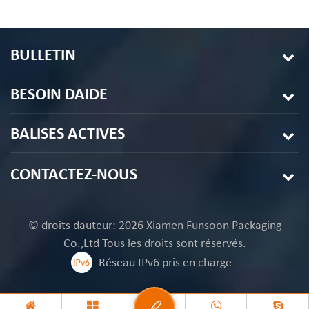
Emballage
en plastique transparent
l
de biscuit de macaron de
1
12 trous
d'
BULLETIN
BESOIN DAIDE
BALISES ACTIVES
CONTACTEZ-NOUS
© droits dauteur: 2026 Xiamen Funsoon Packaging
Co.,Ltd Tous les droits sont réservés.
Réseau IPv6 pris en charge