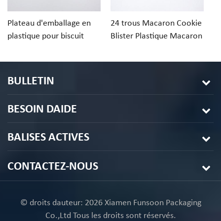
Plateau d'emballage en
24 trous Macaron Cookie
Pl
plastique pour biscuit
Blister Plastique Macaron
bo
macaron à 2 trous
Emballage
en
d
12
BULLETIN
BESOIN DAIDE
BALISES ACTIVES
CONTACTEZ-NOUS
© droits dauteur: 2026 Xiamen Funsoon Packaging
Co.,Ltd Tous les droits sont réservés.