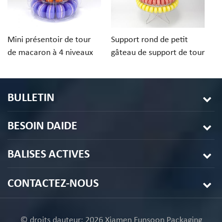
Mini présentoir de tour
Support rond de petit
S
de macaron à 4 niveaux
gâteau de support de tour
pe
avec étui de transport
de macaron de 10
m
rangées avec le fond
po
acrylique pour l'affichage
m
BULLETIN
de mariage
BESOIN DAIDE
BALISES ACTIVES
CONTACTEZ-NOUS
© droits dauteur: 2026 Xiamen Funsoon Packaging