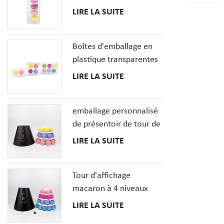
plastique transparent
LIRE LA SUITE
recyclable,
MacaronCookie
contact avec
français
pour les mu
Boîtes d'emballage en
l'emballage
plastique transparentes
besoin de p
de biscuit de macarons
LIRE LA SUITE
les fabriqu
en gros avec le plateau
d'insertions
emballage personnalisé
de présentoir de tour de
macaron à 3 niveaux
LIRE LA SUITE
Tour d'affichage
macaron à 4 niveaux
avec couverture en
LIRE LA SUITE
papier