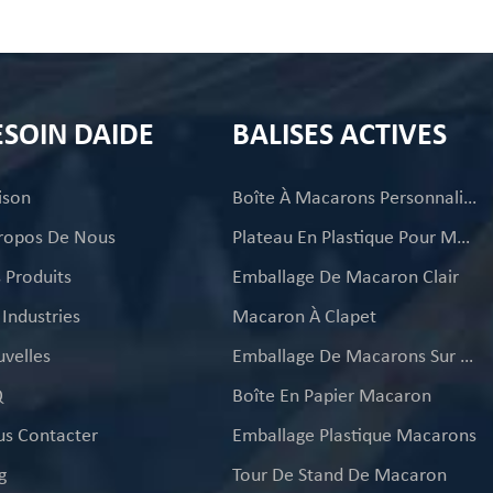
ESOIN DAIDE
BALISES ACTIVES
ison
Boîte À Macarons Personnalisée
ropos De Nous
Plateau En Plastique Pour Macarons
 Produits
Emballage De Macaron Clair
 Industries
Macaron À Clapet
velles
Emballage De Macarons Sur Mesure
Q
Boîte En Papier Macaron
s Contacter
Emballage Plastique Macarons
g
Tour De Stand De Macaron