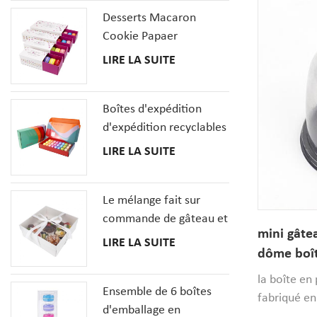
d'insertion 
Desserts Macaron
des rubans.
Cookie Papaer
hauteurs di
Emballage Coffrets
LIRE LA SUITE
différentes
Cadeaux
plastique et
tous deux d
Boîtes d'expédition
permettent
d'expédition recyclables
expédition.
pour la boîte en carton
LIRE LA SUITE
ondulé de pizza de
macaron de beignet de
Le mélange fait sur
dessert
commande de gâteau et
mini gâte
de petit gâteau de
LIRE LA SUITE
dôme boît
dessert enferme la boîte
transpare
de pâtisseries avec la
la boîte en
Ensemble de 6 boîtes
fenêtre claire
fabriqué en
d'emballage en
qualité alim