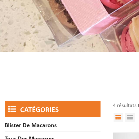
4 résultats
CATÉGORIES
Vue Gri
Af
Blister De Macarons
Tour Des Macarons