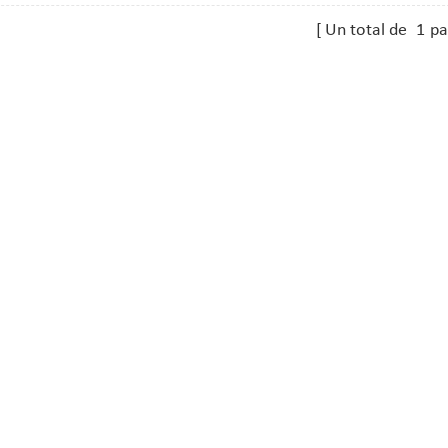
peut entrer directement en
Un total de
1
pa
 les aliments.il's est idéal
ffins, les mini-gâteaux,
 des cupcakes. si vous avez
lus de tailles,, nous pouvons
er selon vos besoins.