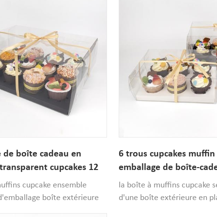
 de boîte cadeau en
6 trous cupcakes muffin 
 transparent cupcakes 12
emballage de boîte-cad
sonnalisé avec ruban
plastique
muffins cupcake ensemble
la boîte à muffins cupcake
'emballage boîte extérieure
d'une boîte extérieure en p
e PET transparent,un plateau
transparent et d'un plateau 