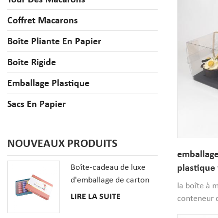
Coffret Macarons
Boîte Pliante En Papier
Boîte Rigide
Emballage Plastique
Sacs En Papier
NOUVEAUX PRODUITS
emballage
Boîte-cadeau de luxe
plastique
d'emballage de carton
trous per
la boîte à 
de biscuits de macaron
LIRE LA SUITE
conteneur d
de 20 PCS avec des
en plastiqu
insertions