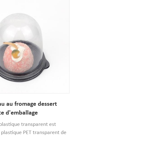
en papier ivoire intérieur et
papier ivoire . les boîtes son
les boîtes sont faites de deux
deux hauteurs différentes p
fférentes pour s'adapter à
à différents cupcakes . si v
 hauteurs cupcakes.la boîte en
de personnaliser la taille et
 le plateau d'insertion sont
votre impression de logo , 
es emballages pliables qui
entièrement personnaliser.
 d'économiser sur stockage et
au au fromage dessert
e d'emballage
nte
 plastique transparent est
 plastique PET transparent de
entaire,il's est sûr et