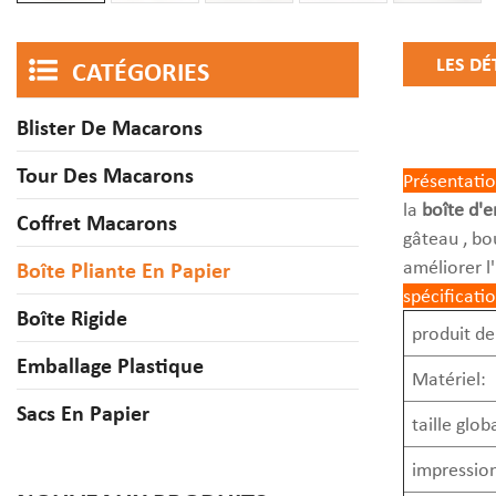
LES DÉ
CATÉGORIES
Blister De Macarons
Tour Des Macarons
Présentatio
la
boîte d'e
Coffret Macarons
gâteau , bou
améliorer l
Boîte Pliante En Papier
spécificati
Boîte Rigide
produit de
Emballage Plastique
Matériel:
Sacs En Papier
taille globa
impression