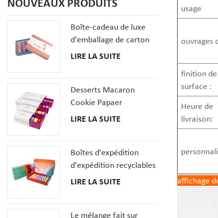
NOUVEAUX PRODUITS
usage
Boîte-cadeau de luxe
d'emballage de carton
ouvrages d
de biscuits de macaron
LIRE LA SUITE
de 20 PCS avec des
finition de
insertions
surface :
Desserts Macaron
Cookie Papaer
Heure de
Emballage Coffrets
LIRE LA SUITE
livraison:
Cadeaux
personnali
Boîtes d'expédition
d'expédition recyclables
pour la boîte en carton
affichage d
LIRE LA SUITE
ondulé de pizza de
macaron de beignet de
Le mélange fait sur
dessert