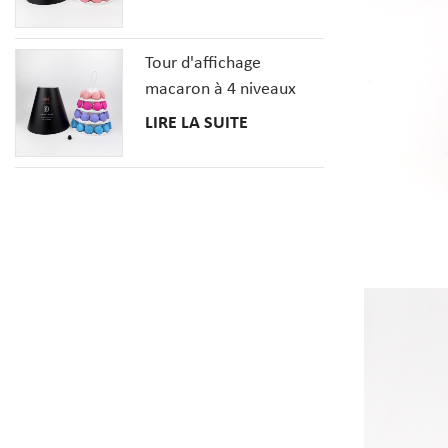
Tour d'affichage
macaron à 4 niveaux
avec couverture en
LIRE LA SUITE
papier