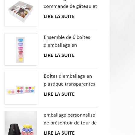
commande de gâteau et
de petit gâteau de
LIRE LA SUITE
dessert enferme la boîte
de pâtisseries avec la
Ensemble de 6 boîtes
fenêtre claire
d'emballage en
plastique transparent
LIRE LA SUITE
MacaronCookie
français
Boîtes d'emballage en
plastique transparentes
de biscuit de macarons
LIRE LA SUITE
en gros avec le plateau
d'insertions
emballage personnalisé
de présentoir de tour de
macaron à 3 niveaux
LIRE LA SUITE