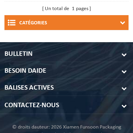
personnalisé de 50 trous
plateau blister en
Un total de
1
pages
plastique
CATÉGORIES
BULLETIN
BESOIN DAIDE
BALISES ACTIVES
CONTACTEZ-NOUS
© droits dauteur: 2026 Xiamen Funsoon Packaging