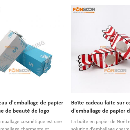
entaire, il est sûr et
gâteaux de plus petite taille
Le récipient peut être scellé
nous prenons en charge les
 le cupcake propre et frais.
entièrement personnalisées
de 1 000 pièces.
eau d'emballage de papier
Boîte-cadeau faite sur
e de beauté de logo
d'emballage de papier d
ersonnalisé par OEM
Noël de forme de sucrer
emballage cosmétique est une
La boîte en papier de Noël 
cosmétiques
'emballage charmante et
solution d'emballage charm