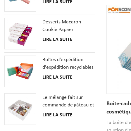
trous
LIRE LA SUITE
qualité alim
de 20 PCS avec des
recyclable. 
insertions
pour garder
Desserts Macaron
Cookie Papaer
Emballage Coffrets
LIRE LA SUITE
Cadeaux
Boîtes d'expédition
d'expédition recyclables
pour la boîte en carton
LIRE LA SUITE
ondulé de pizza de
macaron de beignet de
Le mélange fait sur
dessert
Boîte-cad
commande de gâteau et
cosmétiqu
de petit gâteau de
LIRE LA SUITE
imprimé p
dessert enferme la boîte
La boîte d'
de pâtisseries avec la
solution d