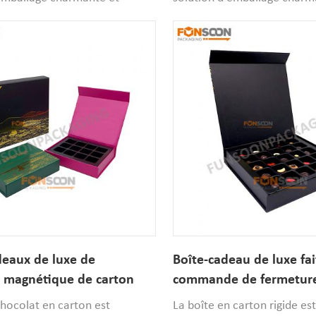
rfaite pour ajouter une touche
festive, parfaite pour ajout
 fêtes à vos cadeaux. Le MOQ
de joie des fêtes à vos ca
0.
est de 1 000.
deaux de luxe de
Boîte-cadeau de luxe fai
 magnétique de carton
commande de fermetur
able de chocolat doux fait
magnétique de pliage d
chocolat en carton est
La boîte en carton rigide es