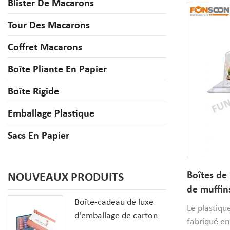
Blister De Macarons
Tour Des Macarons
Coffret Macarons
Boîte Pliante En Papier
Boîte Rigide
Emballage Plastique
Sacs En Papier
Boîtes de
NOUVEAUX PRODUITS
de muffin
Boîte-cadeau de luxe
en plastiq
Le plastiqu
d'emballage de carton
gâteaux f
fabriqué en
de biscuits de macaron