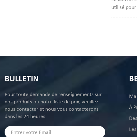
par coutu
utilisé pou
truffes, bo
Un coffret
d'emballage
plateau d'i
prenons en 
la quantit
(MOQ) est 
BULLETIN
B
Pour toute demande de renseignements sur
Ma
nos produits ou notre liste de prix, veuillez
À P
nous contacter et nous vous contacterons
dans les 24 heures
Des
Les