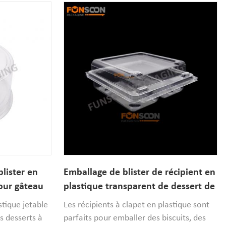
lister en
Emballage de blister de récipient en
our gâteau
plastique transparent de dessert de
nourriture faite sur commande de
stique jetable
Les récipients à clapet en plastique sont
guimauve
s desserts à
parfaits pour emballer des biscuits, des