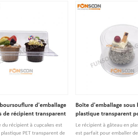
 boursouflure d'emballage
Boîte d'emballage sous b
s de récipient transparent
plastique transparent p
ue jetable de petits
rond personnalisé
e du récipient à cupcakes est
Le récipient à gâteau en pla
aits sur commande de 2
 plastique PET transparent de
est parfait pour emballer de