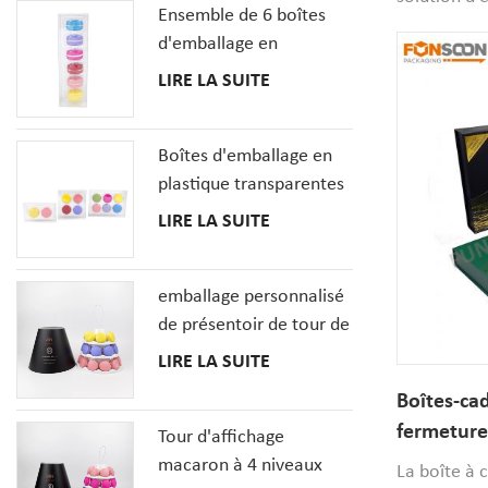
Ensemble de 6 boîtes
fenêtre claire
festive, pa
d'emballage en
de joie des
plastique transparent
LIRE LA SUITE
est de 1 00
MacaronCookie
français
Boîtes d'emballage en
plastique transparentes
de biscuit de macarons
LIRE LA SUITE
en gros avec le plateau
d'insertions
emballage personnalisé
de présentoir de tour de
macaron à 3 niveaux
LIRE LA SUITE
Boîtes-ca
fermeture
Tour d'affichage
rigide pli
macaron à 4 niveaux
La boîte à 