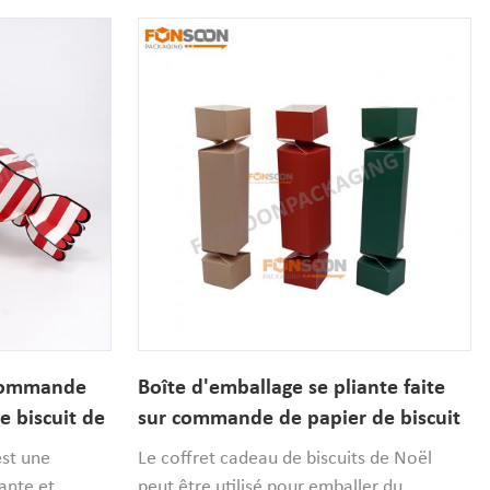
 3,2 pouces,
bonbons et d'autres desserts, nous
 conceptions
prenons en charge les conceptions
, le MOQ est
entièrement personnalisées, le MOQ est
de 1 000 pièces.
 commande
Boîte d'emballage se pliante faite
e biscuit de
sur commande de papier de biscuit
ie pour des
de Noël pour des cosmétiques
est une
Le coffret cadeau de biscuits de Noël
ante et
peut être utilisé pour emballer du