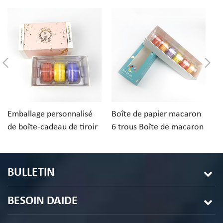
Emballage personnalisé
Boîte de papier macaron
Em
de boîte-cadeau de tiroir
6 trous Boîte de macaron
d
de papier de macarons de
de conception
c
desserts 3PCS
personnalisée
av
BULLETIN
BESOIN DAIDE