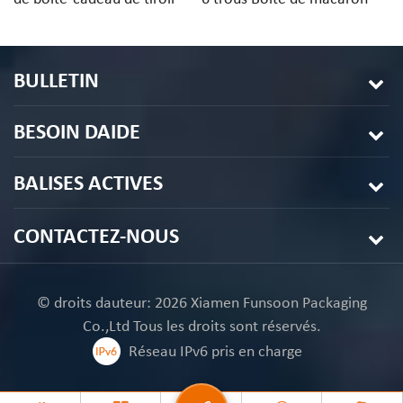
de papier de macarons de
de conception
c
desserts 3PCS
personnalisée
av
BULLETIN
BESOIN DAIDE
BALISES ACTIVES
CONTACTEZ-NOUS
© droits dauteur: 2026 Xiamen Funsoon Packaging
Co.,Ltd Tous les droits sont réservés.
Réseau IPv6 pris en charge