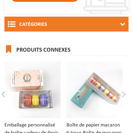
CATÉGORIES
PRODUITS CONNEXES
Emballage personnalisé
Boîte de papier macaron
Em
de boîte-cadeau de tiroir
6 trous Boîte de macaron
d