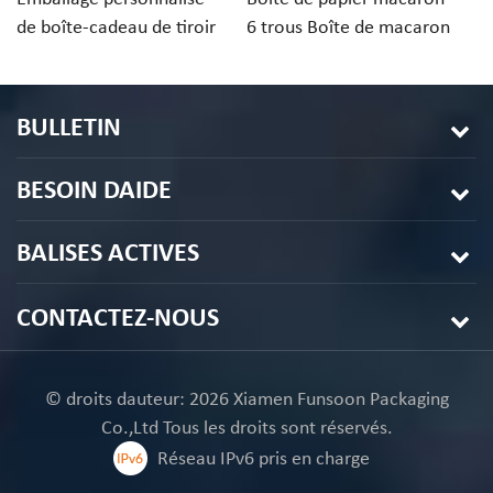
de boîte-cadeau de tiroir
6 trous Boîte de macaron
d
de papier de macarons de
de conception
c
desserts 3PCS
personnalisée
av
BULLETIN
BESOIN DAIDE
BALISES ACTIVES
CONTACTEZ-NOUS
© droits dauteur: 2026 Xiamen Funsoon Packaging
Co.,Ltd Tous les droits sont réservés.
Réseau IPv6 pris en charge