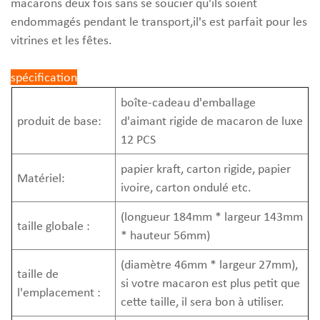
macarons deux fois sans se soucier qu'ils soient
endommagés pendant le transport,il's est parfait pour les
vitrines et les fêtes.
spécification
boîte-cadeau d'emballage
produit de base:
d'aimant rigide de macaron de luxe
12 PCS
papier kraft, carton rigide, papier
Matériel:
ivoire, carton ondulé etc.
(longueur 184mm * largeur 143mm
taille globale :
* hauteur 56mm)
(diamètre 46mm * largeur 27mm),
taille de
si votre macaron est plus petit que
l'emplacement :
cette taille, il sera bon à utiliser.