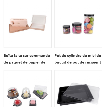
vente en gros, avec inserts
biscuits, vente en gros, 20
pièces
Boîte faite sur commande
Pot de cylindre de miel de
de paquet de papier de
biscuit de pot de récipient
beignets de biscuit pour
en plastique clair de
des desserts de
catégorie comestible avec
boulangerie
le couvercle