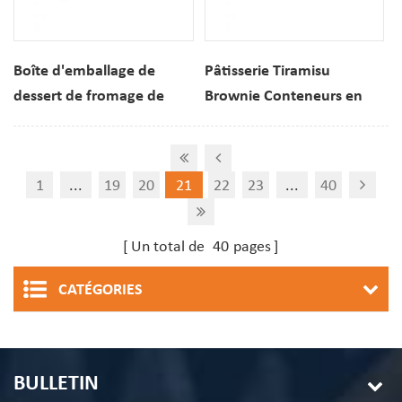
Boîte d'emballage de
Pâtisserie Tiramisu
dessert de fromage de
Brownie Conteneurs en
conteneurs en plastique
plastique PET de grande
jetables de dôme
capacité Boîte
d'ANIMAL FAMILIER de
d'emballage de desserts
1
...
19
20
21
22
23
...
40
gâteau de tranche
Un total de
40
pages
CATÉGORIES
BULLETIN