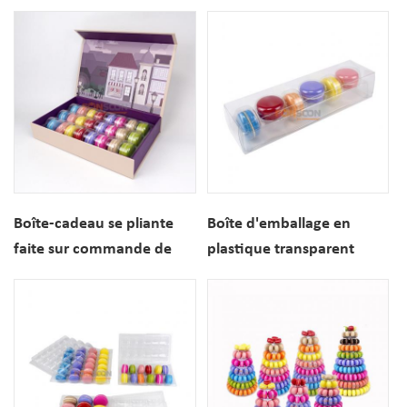
macarons de la coutume
boîtes d'expédition
12 PCS d'OEM avec
d'annonce faite sur
l'insertion de boursouflure
commande d'OEM
Boîte-cadeau se pliante
Boîte d'emballage en
faite sur commande de
plastique transparent
carton rigide de fermeture
pour macarons, 6 pièces,
d'aimant d'OEM pour des
vente en gros, avec Inserts
chocolats de macaron