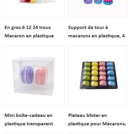
En gros 6 12 24 trous
Support de tour à
Macaron en plastique
macarons en plastique, 4
transparent blisters
5 6 7 8 9 10 niveaux, pour
emballage conteneurs
présentoir de mariage,
d'affichage
vente en gros
Mini boîte-cadeau en
Plateau blister en
plastique transparent
plastique pour Macarons,
avec biscuits macarons,
boîte d'exposition de