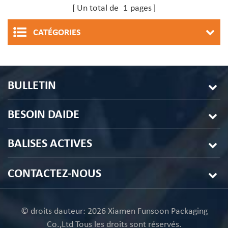
macarons 24 cavités avec
vente en gros, avec Inserts
Un total de
1
pages
inserts
CATÉGORIES
BULLETIN
BESOIN DAIDE
BALISES ACTIVES
CONTACTEZ-NOUS
© droits dauteur: 2026 Xiamen Funsoon Packaging
Co.,Ltd Tous les droits sont réservés.