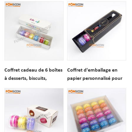
et fenêtre de visualisation
macarons et biscuits, 6
pour biscuits de
pièces
boulangerie
Coffret cadeau de 6 boîtes
Coffret d'emballage en
à desserts, biscuits,
papier personnalisé pour
macarons et tiroir
macarons, 6 pièces, avec
coulissant en papier
fenêtre de visualisation,
pour biscuits et desserts