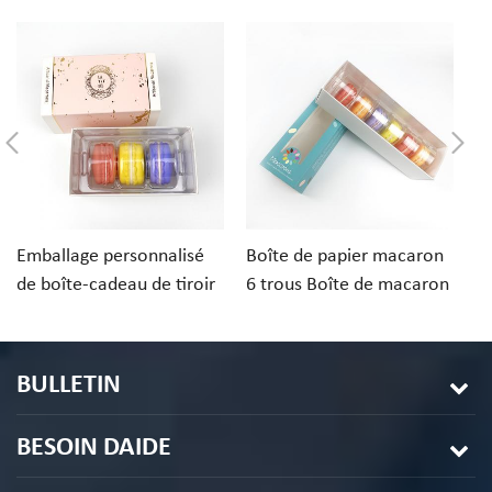
Emballage personnalisé
Boîte de papier macaron
Em
de boîte-cadeau de tiroir
6 trous Boîte de macaron
d
de papier de macarons de
de conception
c
desserts 3PCS
personnalisée
av
BULLETIN
BESOIN DAIDE