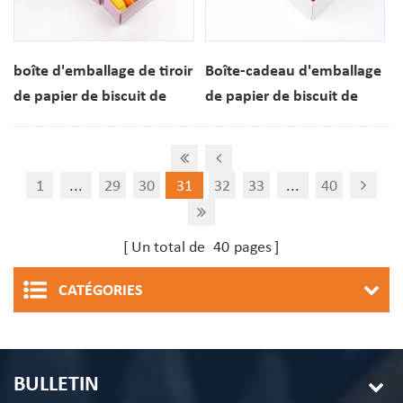
boîte d'emballage de tiroir
Boîte-cadeau d'emballage
de papier de biscuit de
de papier de biscuit de
macaron de boulangerie
macaron fait sur
personnalisée
commande de 10 trous
avec la glissière
1
...
29
30
31
32
33
...
40
Un total de
40
pages
CATÉGORIES
BULLETIN