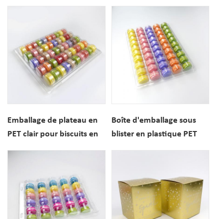
biscuit de macaron de 6
couvercle transparent
trous faits sur commande
Emballage de plateau en
Boîte d'emballage sous
PET clair pour biscuits en
blister en plastique PET
plastique macaron
personnalisé pour biscuit
personnalisé de 50 trous
macaron 50 trous