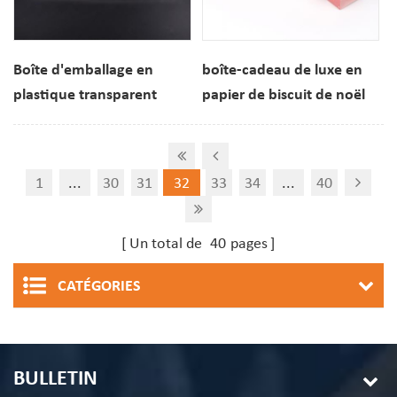
Boîte d'emballage en
boîte-cadeau de luxe en
plastique transparent
papier de biscuit de noël
pour truffes au chocolat à
pour emballage
48 cavités
cosmétique
1
...
30
31
32
33
34
...
40
Un total de
40
pages
CATÉGORIES
BULLETIN