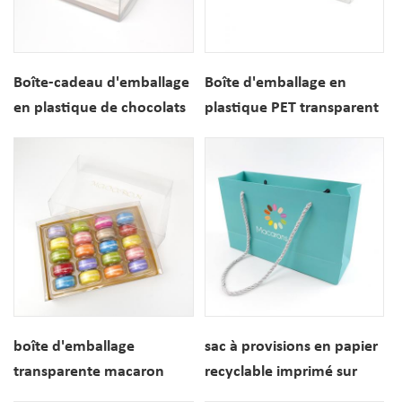
Boîte-cadeau d'emballage
Boîte d'emballage en
en plastique de chocolats
plastique PET transparent
de truffes personnalisés à
pour biscuits macaron
8 trous avec blister
6PCS
d'insertion
boîte d'emballage
sac à provisions en papier
transparente macaron
recyclable imprimé sur
20pcs personnalisée avec
mesure pour l'emballage