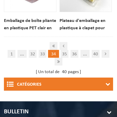
Emballage de boîte pliante
Plateau d'emballage en
en plastique PET clair en
plastique à clapet pour
PVC transparent pour
macarons à 10 trous
biscuit macaron
1
...
32
33
34
35
36
...
40
Un total de
40
pages
CATÉGORIES
BULLETIN