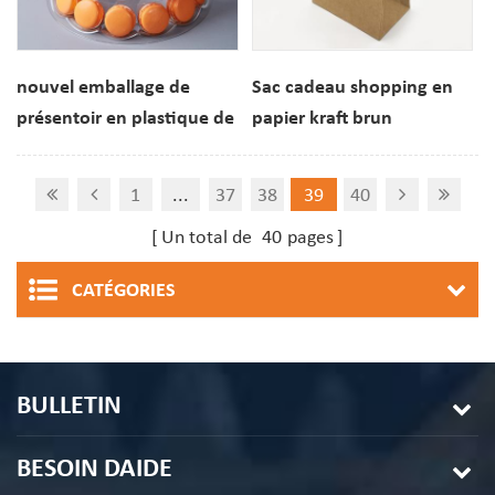
nouvel emballage de
Sac cadeau shopping en
présentoir en plastique de
papier kraft brun
tour de macaron à 4
personnalisé avec
niveaux
poignées
1
...
37
38
39
40
Un total de
40
pages
CATÉGORIES
BULLETIN
BESOIN DAIDE