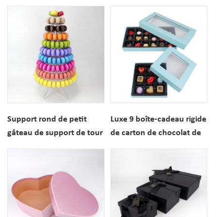
de macaron 12PCS avec
macaron de mariage à 10
l'emballage de fenêtre
niveaux
Support rond de petit
Luxe 9 boîte-cadeau rigide
gâteau de support de tour
de carton de chocolat de
de macaron de 10 rangées
18 trous avec la fenêtre
avec le fond acrylique
claire
pour l'affichage de
mariage