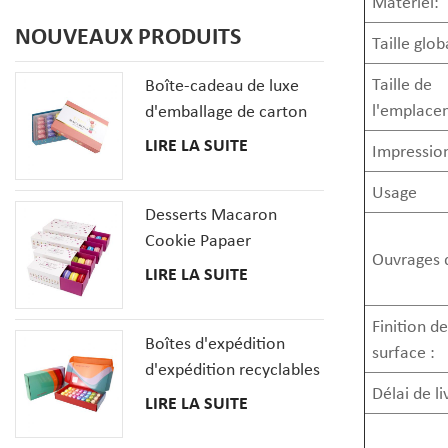
Matériel:
NOUVEAUX PRODUITS
Taille glob
Taille de
Boîte-cadeau de luxe
l'emplace
d'emballage de carton
de biscuits de macaron
LIRE LA SUITE
Impressio
de 20 PCS avec des
insertions
Usage
Desserts Macaron
Cookie Papaer
Ouvrages d
Emballage Coffrets
LIRE LA SUITE
Cadeaux
Finition de
Boîtes d'expédition
surface :
d'expédition recyclables
Délai de li
pour la boîte en carton
LIRE LA SUITE
ondulé de pizza de
macaron de beignet de