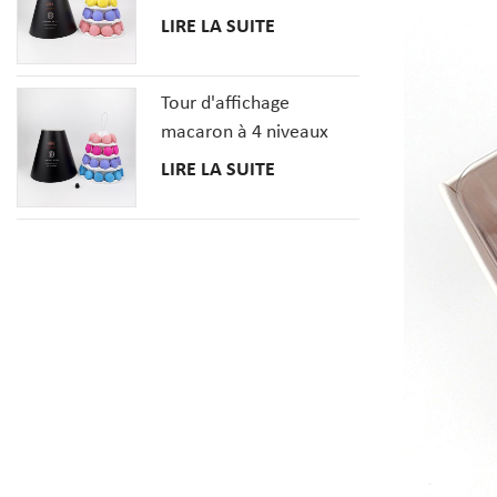
macaron à 3 niveaux
LIRE LA SUITE
Tour d'affichage
macaron à 4 niveaux
avec couverture en
LIRE LA SUITE
papier