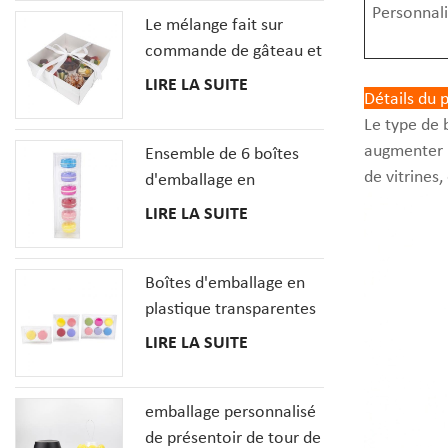
Personnali
Le mélange fait sur
dessert
commande de gâteau et
de petit gâteau de
LIRE LA SUITE
Détails du 
dessert enferme la boîte
Le type de b
de pâtisseries avec la
augmenter l
Ensemble de 6 boîtes
fenêtre claire
de vitrines, 
d'emballage en
plastique transparent
LIRE LA SUITE
MacaronCookie
français
Boîtes d'emballage en
plastique transparentes
de biscuit de macarons
LIRE LA SUITE
en gros avec le plateau
d'insertions
emballage personnalisé
de présentoir de tour de