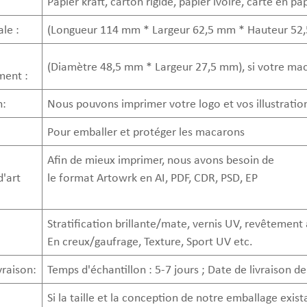
Papier kraft, carton rigide, papier ivoire, carte en pa
ale :
(Longueur 114 mm * Largeur 62,5 mm * Hauteur 52
(Diamètre 48,5 mm * Largeur 27,5 mm), si votre macaron
ment :
n:
Nous pouvons imprimer votre logo et vos illustration
Pour emballer et protéger les macarons
Afin de mieux imprimer, nous avons besoin de
'art
le format Artowrk en AI, PDF, CDR, PSD, EP
Stratification brillante/mate, vernis UV, revêtemen
En creux/gaufrage, Texture, Sport UV etc.
vraison:
Temps d'échantillon : 5-7 jours ; Date de livraison d
Si la taille et la conception de notre emballage exis