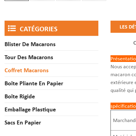
LES DÉ
CATÉGORIES
C
Blister De Macarons
Tour Des Macarons
Présentatio
Nous accep
Coffret Macarons
macaron com
extérieure 
Boîte Pliante En Papier
qualité qui
Boîte Rigide
spécificati
Emballage Plastique
Marchandi
Sacs En Papier