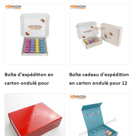
pour 14 macarons, avec
12 macarons, style tiroir,
séparateur intégré.
pour pâtisseries et
desserts.
Boîte d'expédition en
Boîte cadeau d'expédition
carton ondulé pour
en carton ondulé pour 12
macarons (24 pièces) avec
biscuits desserts -
inserts
Impression
personnalisable