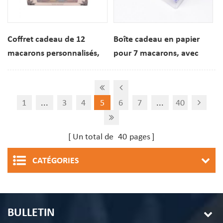
Coffret cadeau de 12
Boîte cadeau en papier
macarons personnalisés,
pour 7 macarons, avec
emballage pliable en
tiroir coulissant et insert,
papier
logo personnalisé
imprimé.
1
...
3
4
5
6
7
...
40
Un total de
40
pages
CATÉGORIES
BULLETIN